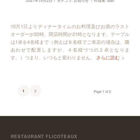
/
/
2021年10月2日
カテゴリ:
お知らせ
作成者:
staff
10月1日よりディナータイムのお料理及びお酒のラスト
オーダーが20時、閉店時間が21時となります。テーブル
は1卓を4名様まで（例えば８名様でご来店の場合は、隣
あわせで配置しますが、４名様づつの２卓となりま
す。）つまり、いつもと変わりません。
さらに読む
2
1
Page 1 of 2
RESTAURANT FLICOTEAUX