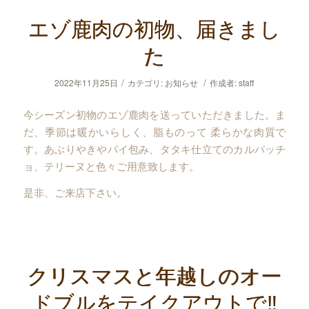
エゾ鹿肉の初物、届きまし
た
/
/
2022年11月25日
カテゴリ:
お知らせ
作成者:
staff
今シーズン初物のエゾ鹿肉を送っていただきました。ま
だ、季節は暖かいらしく、脂ものって 柔らかな肉質で
す。あぶりやきやパイ包み、タタキ仕立てのカルパッチ
ョ、テリーヌと色々ご用意致します。
是非、ご来店下さい。
クリスマスと年越しのオー
ドブルをテイクアウトで‼︎